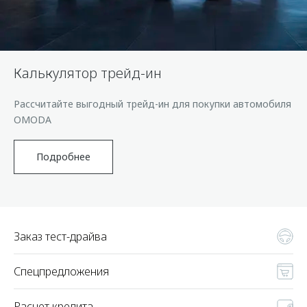
Страхование
Клиентская поддержка
Обратная связь
Кредитный калькулятор
O&J Автоклуб
Аксессуары
Клуб владельцев OMODA
Калькулятор трейд-ин
Одежда и сувениры
Приложение O&J
Рассчитайте выгодный трейд-ин для покупки автомобиля
Оригинальные аксессуары
Аксессуары
OMODA
Запчасти
Одежда и сувениры
Трейд-ин
Подробнее
Оригинальные аксессуары
Калькулятор трейд-ин
Запчасти
Заказ тест-драйва
Спецпредложения
Расчет кредита