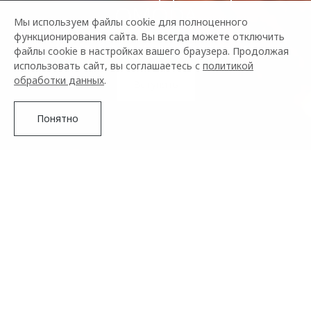
OMODA
Мы используем файлы cookie для полноценного
функционирования сайта. Вы всегда можете отключить
Узнайте больше об автомобилях бренда
файлы cookie в настройках вашего браузера. Продолжая
использовать сайт, вы соглашаетесь с
политикой
обработки данных
.
Вступить
Понятно
Что такое клуб владельцев
Подробнее