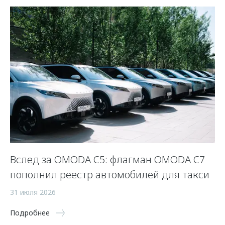
Вслед за OMODA C5: флагман OMODA C7
С
пополнил реестр автомобилей для такси
п
а
31 июля 2026
5 
Подробнее