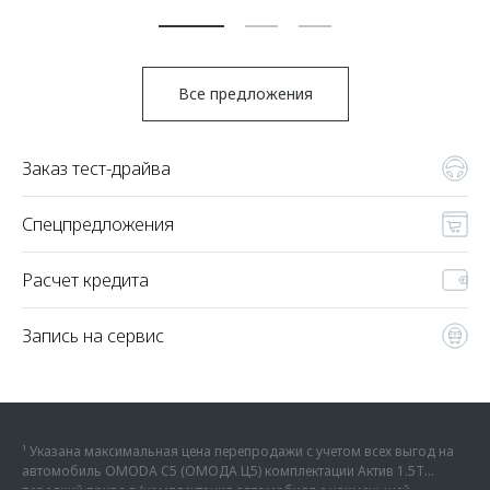
По
Все предложения
Заказ тест-драйва
Спецпредложения
Расчет кредита
Запись на сервис
¹ Указана максимальная цена перепродажи с учетом всех выгод на
автомобиль OMODA C5 (ОМОДА Ц5) комплектации Актив 1.5Т