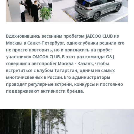
Страхование
Клиентская поддержка
Обратная связь
Кредитный калькулятор
O&J Автоклуб
Аксессуары
Клуб владельцев OMODA
Вдохновившись весенним пробегом JAECOO CLUB из
Одежда и сувениры
Приложение O&J
Москвы в Санкт-Петербург, одноклубники решили его
Оригинальные аксессуары
не просто повторить, но и пригласить на пробег
Аксессуары
Запчасти
участников OMODA CLUB. В этот раз команда O&J
Одежда и сувениры
совершила автопробег Москва - Казань, чтобы
Трейд-ин
Оригинальные аксессуары
встретиться с клубом Татарстан, одним из самых
многочисленных в России. Его администраторы
Калькулятор трейд-ин
Запчасти
проводят регулярные встречи, конкурсы и постоянно
поддерживают активности бренда.