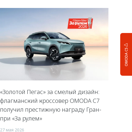
OMODA C5
«Золотой Пегас» за смелый дизайн:
флагманский кроссовер OMODA C7
получил престижную награду Гран-
при «За рулем»
27 мая 2026