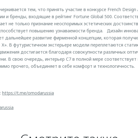
еркивается тем, что принять участие в конкурсе French Design
и и бренды, входящие в рейтинг Fortune Global 500. Соответст
ает не только признание неоспоримых эстетических достоинст
 способствует повышению узнаваемости бренда. Дизайн иннов
т дальнейшее развитие фирменной концепции, которая получи
 Х». В футуристичном экстерьере модели переплетаются статик
вижения достигается благодаря совокупности различных оптич
ени. В свою очередь, интерьер С7 в полной мере соответствует
мимо прочего, объединяет в себе комфорт и технологичность.
:
https://t.me/omodarussia
arussia