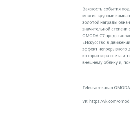
Важность события подч
многие крупные компани
золотой награды означ
значительной степени
OMODA C7 представляе
«Искусство в движении
эффект непрерывного д
которых игра света и т
внешнему облику и, по
Telegram-канал OMODA
VK:
https://vk.com/omod