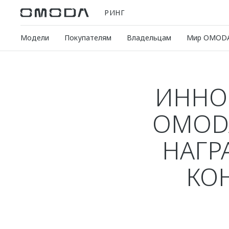
РИНГ
Модели
Покупателям
Владельцам
Мир OMOD
ИННО
OMODA
НАГР
КОН