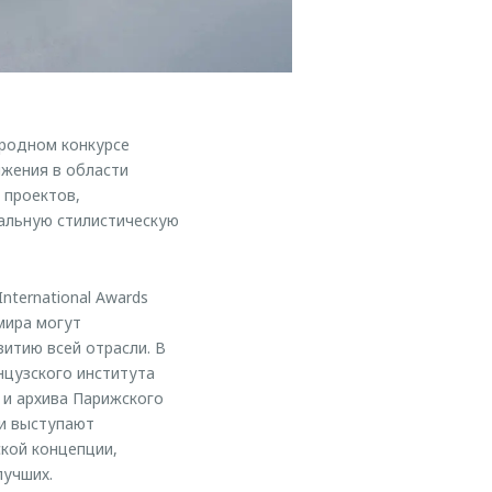
родном конкурсе
ижения в области
 проектов,
альную стилистическую
nternational Awards
 мира могут
итию всей отрасли. В
нцузского института
 и архива Парижского
ки выступают
кой концепции,
лучших.