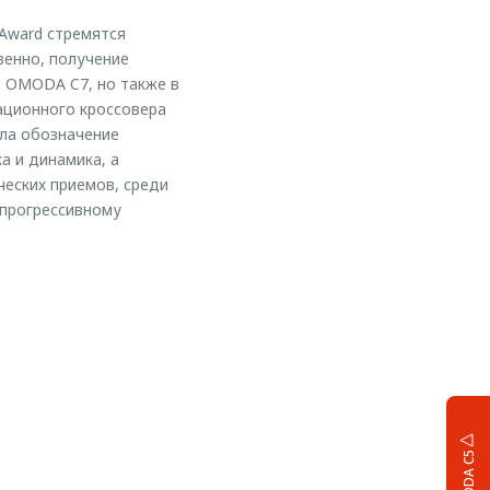
 Award стремятся
венно, получение
в OMODA C7, но также в
ационного кроссовера
ла обозначение
а и динамика, а
еских приемов, среди
 прогрессивному
OMODA C5