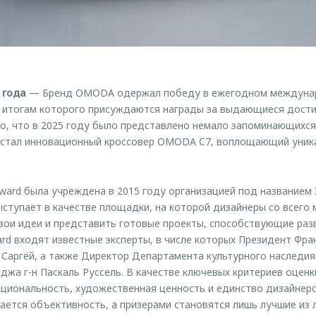
 года
— Бренд OMODA одержал победу в ежегодном междуна
по итогам которого присуждаются награды за выдающиеся дост
то, что в 2025 году было представлено немало запоминающихся
 стал инновационный кроссовер OMODA C7, воплощающий уник
ward была учреждена в 2015 году организацией под названием I
 выступает в качестве площадки, на которой дизайнеры со всего
ои идеи и представить готовые проекты, способствующие разв
ard входят известные эксперты, в числе которых Президент Фра
 Саргёй, а также Директор Департамента культурного наследия
джа г-н Паскаль Руссель. В качестве ключевых критериев оцен
циональность, художественная ценность и единство дизайнерс
ается объективность, а призерами становятся лишь лучшие из 