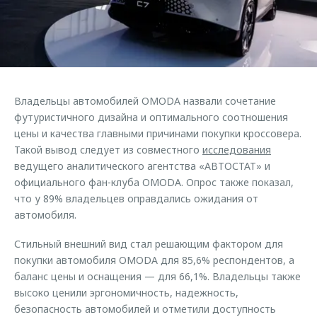
Страхование
Клиентская поддержка
Обратная связь
Кредитный калькулятор
O&J Автоклуб
Аксессуары
Клуб владельцев OMODA
Одежда и сувениры
Приложение O&J
Владельцы автомобилей OMODA назвали сочетание
Оригинальные аксессуары
футуристичного дизайна и оптимального соотношения
Аксессуары
Запчасти
цены и качества главными причинами покупки кроссовера.
Одежда и сувениры
Такой вывод следует из совместного
исследования
Трейд-ин
Оригинальные аксессуары
ведущего аналитического агентства «АВТОСТАТ» и
официального фан-клуба OMODA. Опрос также показал,
Калькулятор трейд-ин
Запчасти
что у 89% владельцев оправдались ожидания от
автомобиля.
Стильный внешний вид стал решающим фактором для
покупки автомобиля OMODA для 85,6% респондентов, а
баланс цены и оснащения — для 66,1%. Владельцы также
высоко ценили эргономичность, надежность,
безопасность автомобилей и отметили доступность