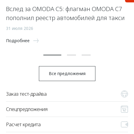
Вслед за OMODA C5: флагман OMODA C7
С
пополнил реестр автомобилей для такси
п
а
31 июля 2026
5 
Подробнее
По
Все предложения
Заказ тест-драйва
Спецпредложения
Расчет кредита