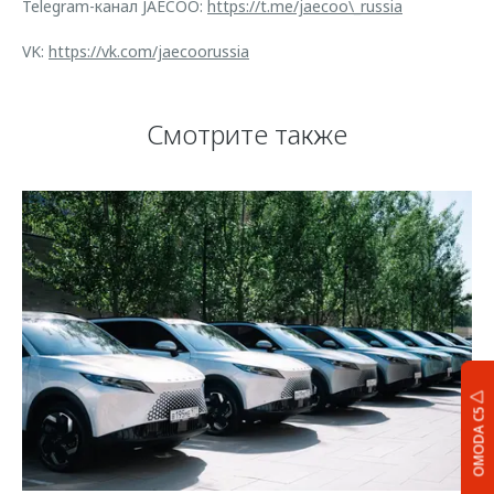
Telegram-канал JAECOO:
https://t.me/jaecoo\_russia
VK:
https://vk.com/jaecoorussia
Смотрите также
OMODA C5