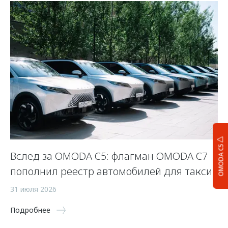
OMODA C5
Вслед за OMODA C5: флагман OMODA C7
С
пополнил реестр автомобилей для такси
п
а
31 июля 2026
5 
Подробнее
По