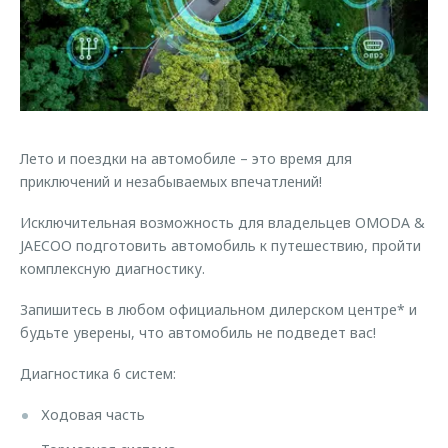
Страхование
Клиентская поддержка
Обратная связь
Кредитный калькулятор
O&J Автоклуб
Аксессуары
Клуб владельцев OMODA
Одежда и сувениры
Приложение O&J
Оригинальные аксессуары
Лето и поездки на автомобиле – это время для
Аксессуары
приключений и незабываемых впечатлений!
Запчасти
Одежда и сувениры
Исключительная возможность для владельцев OMODA &
Трейд-ин
Оригинальные аксессуары
JAECOO подготовить автомобиль к путешествию, пройти
Калькулятор трейд-ин
Запчасти
комплексную диагностику.
Запишитесь в любом официальном дилерском центре* и
будьте уверены, что автомобиль не подведет вас!
Диагностика 6 систем:
Ходовая часть