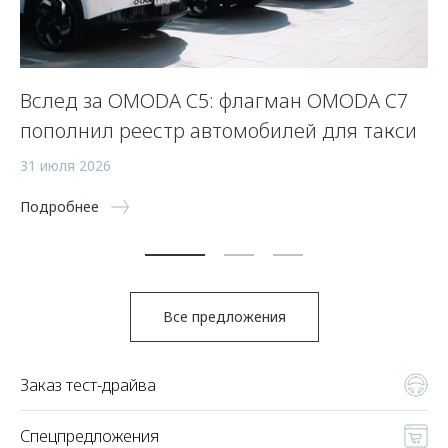
Вслед за OMODA C5: флагман OMODA C7
С
пополнил реестр автомобилей для такси
п
а
31 июля 2026
5 
Подробнее
По
Все предложения
Заказ тест-драйва
Спецпредложения