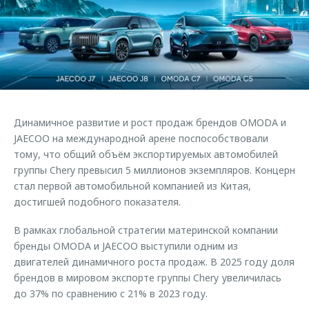
Страхование
Клиентская поддержка
Обратная связь
Кредитный калькулятор
O&J Автоклуб
Аксессуары
Клуб владельцев OMODA
Одежда и сувениры
Приложение O&J
Оригинальные аксессуары
Аксессуары
Динамичное развитие и рост продаж брендов OMODA и
Запчасти
Одежда и сувениры
JAECOO на международной арене поспособствовали
тому, что общий объём экспортируемых автомобилей
Трейд-ин
Оригинальные аксессуары
группы Chery превысил 5 миллионов экземпляров. Концерн
Калькулятор трейд-ин
Запчасти
стал первой автомобильной компанией из Китая,
достигшей подобного показателя.
В рамках глобальной стратегии материнской компании
бренды OMODA и JAECOO выступили одним из
двигателей динамичного роста продаж. В 2025 году доля
брендов в мировом экспорте группы Chery увеличилась
до 37% по сравнению с 21% в 2023 году.