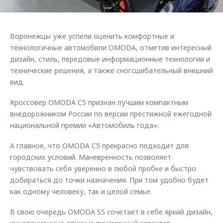
Страхование
Клиентская поддержка
Обратная связь
Кредитный калькулятор
O&J Автоклуб
Воронежцы уже успели оценить комфортные и
Аксессуары
Клуб владельцев OMODA
технологичные автомобили OMODA, отметив интересный
дизайн, стиль, передовые информационные технологии и
Одежда и сувениры
Приложение O&J
технические решения, а также сногсшибательный внешний
Оригинальные аксессуары
вид.
Аксессуары
Запчасти
Одежда и сувениры
Кроссовер OMODA C5 признан лучшим компактным
Трейд-ин
внедорожником России по версии престижной ежегодной
Оригинальные аксессуары
национальной премии «Автомобиль года».
Калькулятор трейд-ин
Запчасти
А главное, что OMODA C5 прекрасно подходит для
городских условий. Маневренность позволяет
чувствовать себя уверенно в любой пробке и быстро
добираться до точки назначения. При том удобно будет
как одному человеку, так и целой семье.
В свою очередь OMODA S5 сочетает в себе яркий дизайн,