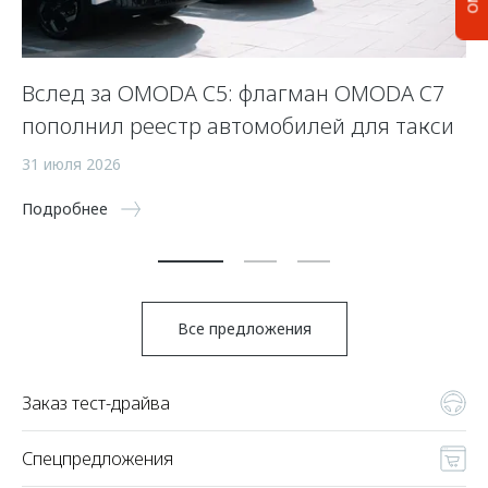
Вслед за OMODA C5: флагман OMODA C7
С
пополнил реестр автомобилей для такси
п
а
31 июля 2026
5 
Подробнее
По
Все предложения
Заказ тест-драйва
Спецпредложения