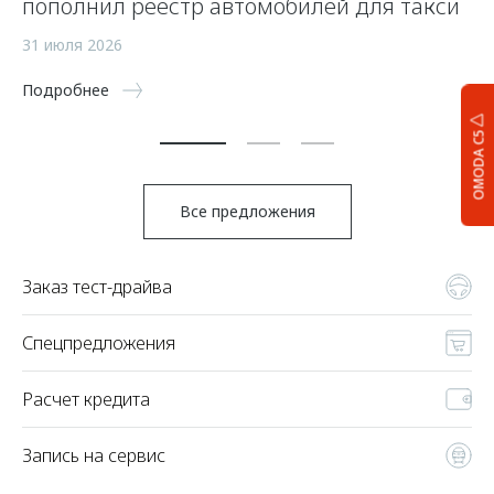
пополнил реестр автомобилей для такси
п
а
31 июля 2026
5 
Подробнее
По
OMODA C5
Все предложения
Заказ тест-драйва
Спецпредложения
Расчет кредита
Запись на сервис