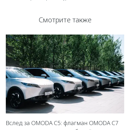
Смотрите также
Вслед за OMODA C5: флагман OMODA C7
С