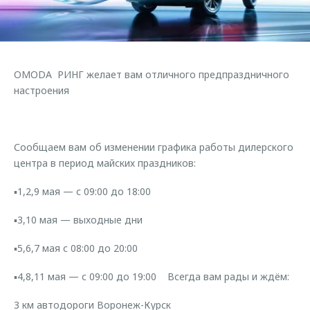
Страхование
Клиентская поддержка
Обратная связь
Кредитный калькулятор
O&J Автоклуб
Аксессуары
Клуб владельцев OMODA
OMODA РИНГ желает вам отличного предпраздничного
Одежда и сувениры
Приложение O&J
настроения
Оригинальные аксессуары
Аксессуары
⠀
Запчасти
Одежда и сувениры
Сообщаем вам об изменении графика работы дилерского
Трейд-ин
Оригинальные аксессуары
центра в период майских праздников: ⠀
Калькулятор трейд-ин
Запчасти
▪️1,2,9 мая — с 09:00 до 18:00
▪️3,10 мая — выходные дни
▪️5,6,7 мая с 08:00 до 20:00
▪️4,8,11 мая — с 09:00 до 19:00 Всегда вам рады и ждём:
3 км автодороги Воронеж-Курск