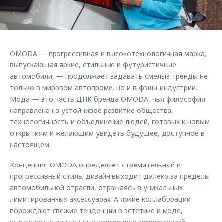
Страхование
Клиентская поддержка
Обратная связь
Кредитный калькулятор
O&J Автоклуб
Аксессуары
Клуб владельцев OMODA
ОMODA — прогрессивная и высокотехнологичная марка,
Одежда и сувениры
Приложение O&J
выпускающая яркие, стильные и футуристичные
Оригинальные аксессуары
автомобили, — продолжает задавать смелые тренды не
Аксессуары
только в мировом автопроме, но и в фэшн-индустрии.
Запчасти
Мода — это часть ДНК бренда OMODA, чья философия
Одежда и сувениры
направлена на устойчивое развитие общества,
Трейд-ин
Оригинальные аксессуары
технологичность и объединение людей, готовых к новым
Калькулятор трейд-ин
Запчасти
открытиям и желающим увидеть будущее, доступное в
настоящем.
Концепция OMODA определяет стремительный и
прогрессивный стиль: дизайн выходит далеко за пределы
автомобильной отрасли, отражаясь в уникальных
лимитированных аксессуарах. А яркие коллаборации
порождают свежие тенденции в эстетике и моде,
выражаясь в уникальных коллекциях эксклюзивной