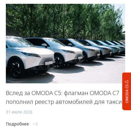
OMODA C5
Вслед за OMODA C5: флагман OMODA C7
С
пополнил реестр автомобилей для такси
п
а
31 июля 2026
5 
Подробнее