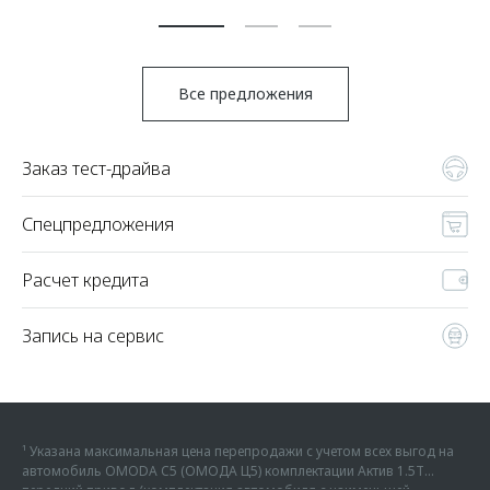
По
Все предложения
Заказ тест-драйва
Спецпредложения
Расчет кредита
Запись на сервис
¹ Указана максимальная цена перепродажи с учетом всех выгод на
автомобиль OMODA C5 (ОМОДА Ц5) комплектации Актив 1.5Т