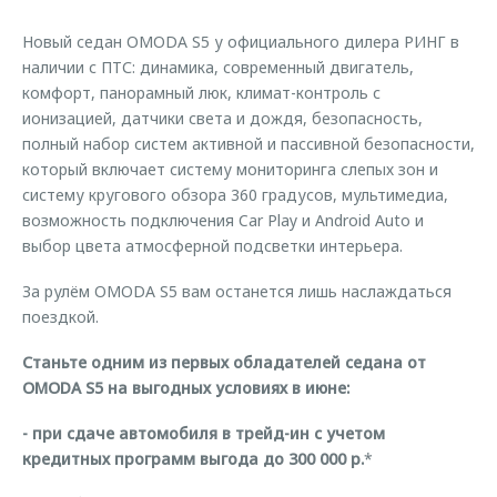
Страхование
Клиентская поддержка
Обратная связь
Новый седан OMODA S5 у официального дилера РИНГ в
Кредитный калькулятор
O&J Автоклуб
наличии с ПТС: динамика, современный двигатель,
комфорт, панорамный люк, климат-контроль с
Аксессуары
Клуб владельцев OMODA
ионизацией, датчики света и дождя, безопасность,
Одежда и сувениры
Приложение O&J
полный набор систем активной и пассивной безопасности,
который включает систему мониторинга слепых зон и
Оригинальные аксессуары
Аксессуары
систему кругового обзора 360 градусов, мультимедиа,
Запчасти
возможность подключения Car Play и Android Auto и
Одежда и сувениры
выбор цвета атмосферной подсветки интерьера.
Трейд-ин
Оригинальные аксессуары
Калькулятор трейд-ин
Запчасти
За рулём OMODA S5 вам останется лишь наслаждаться
поездкой.
Станьте одним из первых обладателей седана от
OMODA S5 на выгодных условиях в июне:
- при сдаче автомобиля в трейд-ин с учетом
кредитных программ выгода до 300 000 р.
*