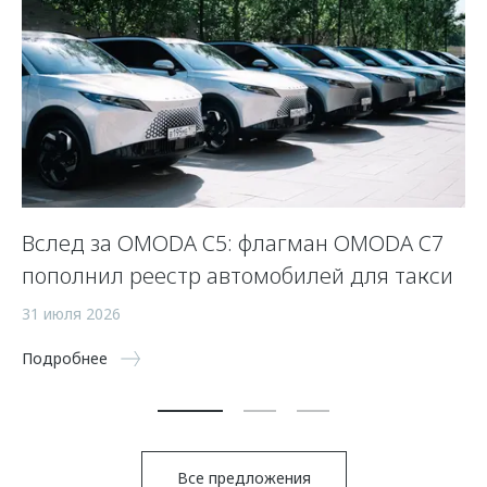
Вслед за OMODA C5: флагман OMODA C7
С
пополнил реестр автомобилей для такси
п
а
31 июля 2026
5 
Подробнее
По
Все предложения