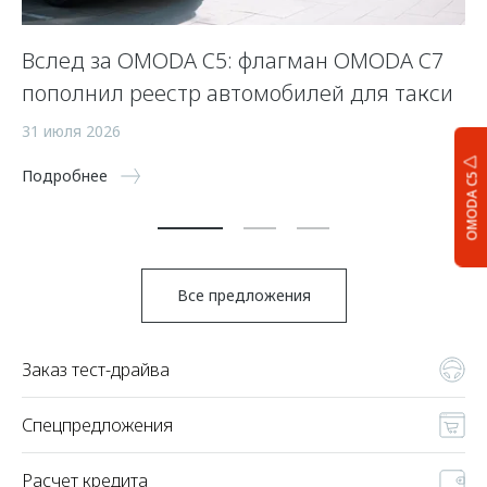
Вслед за OMODA C5: флагман OMODA C7
С
пополнил реестр автомобилей для такси
п
а
31 июля 2026
5 
Подробнее
OMODA C5
По
Все предложения
Заказ тест-драйва
Спецпредложения
Расчет кредита