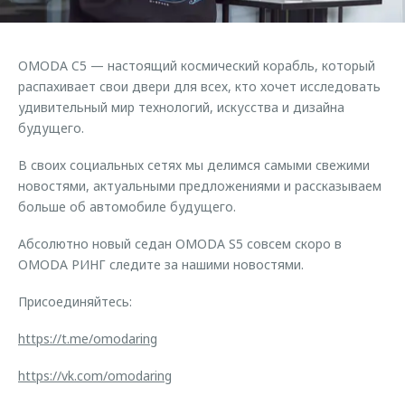
Страхование
Клиентская поддержка
Обратная связь
Кредитный калькулятор
O&J Автоклуб
OMODA C5 — настоящий космический корабль, который
Аксессуары
Клуб владельцев OMODA
распахивает свои двери для всех, кто хочет исследовать
удивительный мир технологий, искусства и дизайна
Одежда и сувениры
Приложение O&J
будущего.
Оригинальные аксессуары
Аксессуары
В своих социальных сетях мы делимся самыми свежими
Запчасти
Одежда и сувениры
новостями, актуальными предложениями и рассказываем
Трейд-ин
больше об автомобиле будущего.
Оригинальные аксессуары
Калькулятор трейд-ин
Запчасти
Абсолютно новый седан OMODA S5 cовсем скоро в
OMODA РИНГ следите за нашими новостями.
Присоединяйтесь:
https://t.me/omodaring
https://vk.com/omodaring