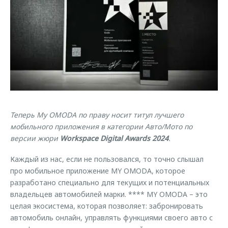
Страхование
Клиентская поддержка
Обратная связь
Кредитный калькулятор
O&J Автоклуб
Аксессуары
Клуб владельцев OMODA
Одежда и сувениры
Приложение O&J
Оригинальные аксессуары
Аксессуары
Запчасти
Одежда и сувениры
Теперь My OMODA по праву носит титул лучшего
Трейд-ин
Оригинальные аксессуары
мобильного приложения в категории Авто/Мото по
Калькулятор трейд-ин
Запчасти
версии жюри
Workspace Digital Awards 2024
.
Каждый из нас, если не пользовался, то точно слышал
про мобильное приложение MY OMODA, которое
разработано специально для текущих и потенциальных
владельцев автомобилей марки. **** MY OMODA – это
целая экосистема, которая позволяет: забронировать
автомобиль онлайн, управлять функциями своего авто с