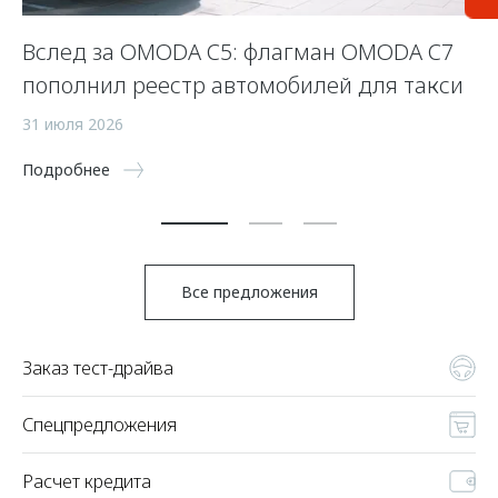
Вслед за OMODA C5: флагман OMODA C7
С
пополнил реестр автомобилей для такси
п
а
31 июля 2026
5 
Подробнее
По
Все предложения
Заказ тест-драйва
Спецпредложения
Расчет кредита