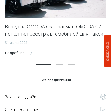
Вслед за OMODA C5: флагман OMODA C7
С
пополнил реестр автомобилей для такси
п
а
31 июля 2026
OMODA C5
5 
Подробнее
По
Все предложения
Заказ тест-драйва
Спецпредложения