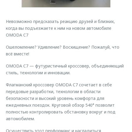
Страхование
Клиентская поддержка
Обратная связь
Кредитный калькулятор
O&J Автоклуб
Невозможно предсказать реакцию друзей и близких,
Аксессуары
Клуб владельцев OMODA
когда вы подъезжаете к ним на новом автомобиле
OMODA C7 ⠀
Одежда и сувениры
Приложение O&J
Оригинальные аксессуары
Ошеломление? Удивление? Восхищение? Пожалуй, что
Аксессуары
всё вместе!
Запчасти
Одежда и сувениры
OMODA C7 — футуристичный кроссовер, объединяющий
Трейд-ин
Оригинальные аксессуары
стиль, технологии и инновации.
Калькулятор трейд-ин
Запчасти
Флагманский кроссовер OMODA C7 сочетает в себе
передовые разработки, технологии в области
безопасности и высокий уровень комфорта для
ежедневных поездок. Круговой обзор 540° позволит
полностью контролировать обстановку вокруг и под
автомобилем.
Осуществить этот перформанс и насладиться