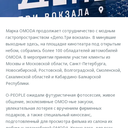
Страхование
Клиентская поддержка
Обратная связь
Кредитный калькулятор
O&J Автоклуб
Аксессуары
Клуб владельцев OMODA
Марка OMODA продолжает сотрудничество с модным
Одежда и сувениры
Приложение O&J
гастропространством «Депо.Три вокзала». В минувшие
Оригинальные аксессуары
выходные здесь, на площадке кинотеатра под открытым
Аксессуары
небом, собрались более 100 обладателей автомобилей
Запчасти
OMODA. В мероприятии приняли участие клиенты из
Одежда и сувениры
Москвы и Московской области, Санкт-Петербурга,
Трейд-ин
Оригинальные аксессуары
Новосибирской, Ростовской, Волгоградской, Смоленской,
Калькулятор трейд-ин
Запчасти
Сахалинской областей и Кабардино-Балкарской
Республики.
O-PEOPLE ожидали футуристичная фотосессия, живое
общение, эксклюзивные OMOD-ные закуски,
увлекательная лотерея с вручением фирменных
подарков, а также специальный киносеанс,
подготовленный для просмотра фильма из салона их
любимых автомобилей OMODA. Кроме того, для всех