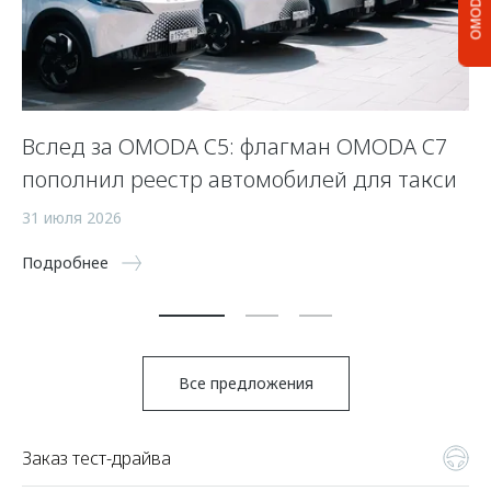
OMODA C5
Вслед за OMODA C5: флагман OMODA C7
С
пополнил реестр автомобилей для такси
п
а
31 июля 2026
5 
Подробнее
По
Все предложения
Заказ тест-драйва