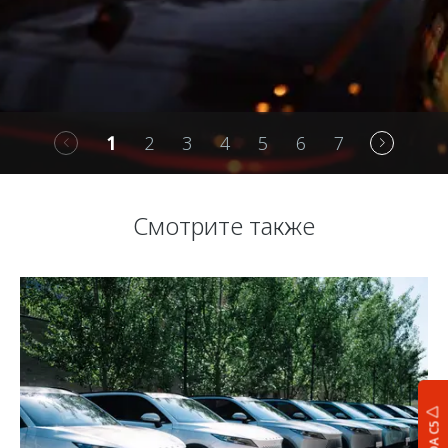
1
2
3
4
5
6
7
Смотрите также