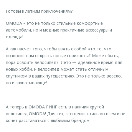
Страхование
Клиентская поддержка
Обратная связь
Готовы к летним приключениям?
Кредитный калькулятор
O&J Автоклуб
OMODA – это не только стильные комфортные
Аксессуары
Клуб владельцев OMODA
автомобили, но и модные практичные аксессуары и
Одежда и сувениры
Приложение O&J
одежда!
Оригинальные аксессуары
А как насчет того, чтобы взять с собой что-то, что
Аксессуары
Запчасти
позволит вам открыть новые горизонты? Может быть,
Одежда и сувениры
пора освоить велосипед? Лето — идеальное время для
Трейд-ин
Оригинальные аксессуары
новых хобби, и велосипед может стать отличным
спутником в ваших путешествиях. Это не только весело,
Калькулятор трейд-ин
Запчасти
но и захватывающе!
А теперь в OMODA РИНГ есть в наличии крутой
велосипед OMODA! Для тех, кто ценит стиль во всем и не
хочет расставаться с любимым брендом.