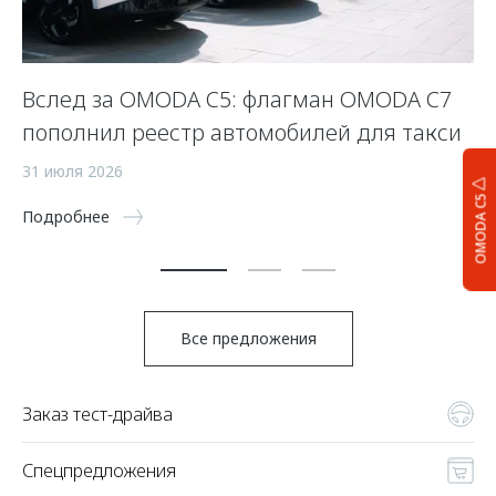
Вслед за OMODA C5: флагман OMODA C7
С
пополнил реестр автомобилей для такси
п
а
31 июля 2026
OMODA C5
5 
Подробнее
По
Все предложения
Заказ тест-драйва
Спецпредложения