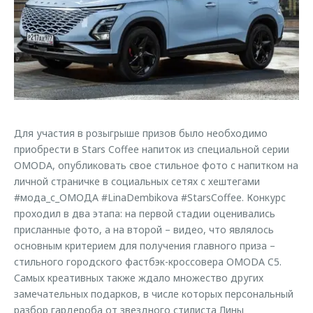
Страхование
Клиентская поддержка
Обратная связь
Кредитный калькулятор
O&J Автоклуб
Аксессуары
Клуб владельцев OMODA
Одежда и сувениры
Приложение O&J
Оригинальные аксессуары
Аксессуары
Запчасти
Для участия в розыгрыше призов было необходимо
Одежда и сувениры
приобрести в Stars Coffee напиток из специальной серии
Трейд-ин
Оригинальные аксессуары
OMODA, опубликовать свое стильное фото с напитком на
личной страничке в социальных сетях с хештегами
Калькулятор трейд-ин
Запчасти
#мода_с_ОМОДА #LinaDembikova #StarsCoffee. Конкурс
проходил в два этапа: на первой стадии оценивались
присланные фото, а на второй – видео, что являлось
основным критерием для получения главного приза –
стильного городского фастбэк-кроссовера OMODA C5.
Самых креативных также ждало множество других
замечательных подарков, в числе которых персональный
разбор гардероба от звездного стилиста Лины