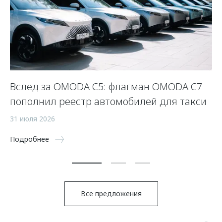
Вслед за OMODA C5: флагман OMODA C7
С
пополнил реестр автомобилей для такси
п
а
31 июля 2026
5 
Подробнее
По
Все предложения