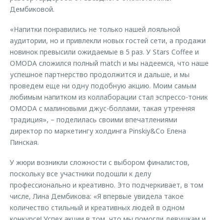
Дембиковой.
«Напитки понравились не только нашей лояльной
аудитории, но и привлекли новых гостей сети, а продажи
новинок превысили ожидаемые в 5 раз. У Stars Coffee и
OMODA сложился полный match и мы надеемся, что наше
успешное партнерство продолжится и дальше, и мы
проведем еще ни одну подобную акцию. Моим самым
любимым напитком из коллаборации стал эспрессо-тоник
OMODA с малиновыми джус-боллами, такая утренняя
традиция», – поделилась своими впечатлениями
директор по маркетингу холдинга Pinskiy&Co Елена
Пинская.
У жюри возникли сложности с выбором финалистов,
поскольку все участники подошли к делу
профессионально и креативно. Это подчеркивает, в том
числе, Лина Дембикова: «Я впервые увидела такое
количество стильный и креативных людей в одном
конкурсе! Успех акции в том, что мы помогли девушкам и