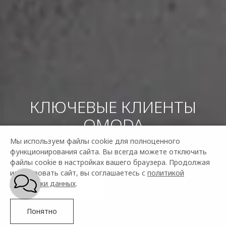
КЛЮЧЕВЫЕ КЛИЕНТЫ
OMODA
Мы используем файлы cookie для полноценного
Внимание! Программа приостановлена с 1 февраля 2026
функционирования сайта. Вы всегда можете отключить
года
файлы cookie в настройках вашего браузера. Продолжая
использовать сайт, вы соглашаетесь с
политикой
обработки данных
.
Ключевые клиенты
Реферальная программа
Понятно