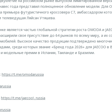
вухлетие на российском рынке выпуском лимитированной верс
занавес года представил полноценное обновление модели. Для
а премьера футуристичного кроссовера C7, амбассадором кот
и телеведущая Ляйсан Утяшева.
ынке является частью глобальной стратегии роста OMODA и JAE
асширили свое присутствие до 64 рынков по всему миру, а их 
томобилей. Высокое качество продукции подтверждено многоч
ами, среди которых звание «Бренд года 2026» для JAECOO в В
 и модельные премии в Испании, Таиланде и Бразилии.
:
https://t.me/omodarussia
arussia
:
https://t.me/jaecoo\_russia
orussia