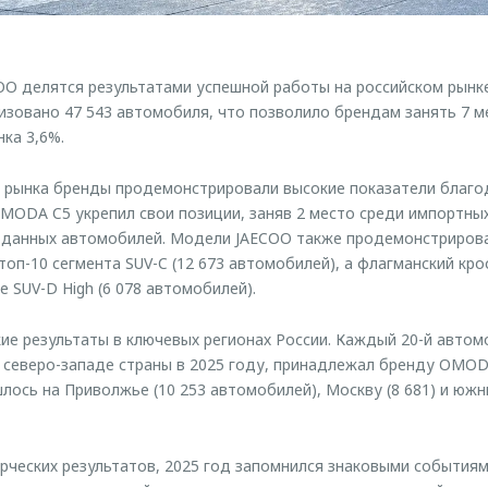
 делятся результатами успешной работы на российском рынке 
изовано 47 543 автомобиля, что позволило брендам занять 7 м
ка 3,6%.
в рынка бренды продемонстрировали высокие показатели благ
MODA C5 укрепил свои позиции, заняв 2 место среди импортных
роданных автомобилей. Модели JAECOO также продемонстриров
 топ-10 сегмента SUV-C (12 673 автомобилей), а флагманский кро
 SUV-D High (6 078 автомобилей).
ие результаты в ключевых регионах России. Каждый 20-й автом
 северо-западе страны в 2025 году, принадлежал бренду OMOD
лось на Приволжье (10 253 автомобилей), Москву (8 681) и южн
ческих результатов, 2025 год запомнился знаковыми событиям