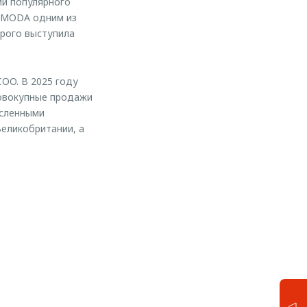
ии популярного
 OMODA одним из
орого выступила
COO. В 2025 году
совокупные продажи
исленными
еликобритании, а