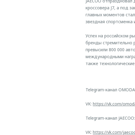
JAECOO отпраздновал д
кроссовера J7, а под 
главных моментов стал
звездная спортсменка 
Успех на российском р
бренды стремительно р
превысили 800 000 ав
международными наград
также технологические
Telegram-канал OMODA
VK:
https://vk.com/omod
Telegram-канал JAECOO
VK:
https://vk.com/jaeco