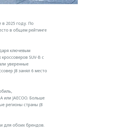
в 2025 году. По
есто в общем рейтинге
одаря ключевым
 кроссоверов SUV-B с
али уверенные
ссовер J8 занял 6 место
обиль,
A или JAECOO. Больше
ые регионы страны (8
и для обоих брендов.