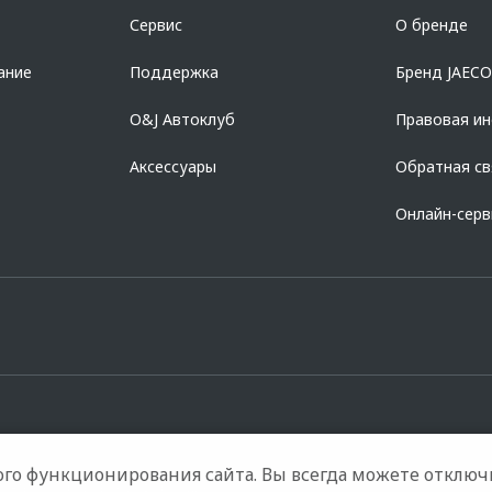
азделе «Кредит на покупку автомобиля у дилера» на сайте банка
https://al
Сервис
О бренде
728168971 ОГРН 1027700067328 место нахождение 107078, г. Москва, ул. Ка
ание
Поддержка
Бренд JAEC
O&J Автоклуб
Правовая и
Аксессуары
Обратная св
Онлайн-сер
го функционирования сайта. Вы всегда можете отключ
такты
Правовая информация