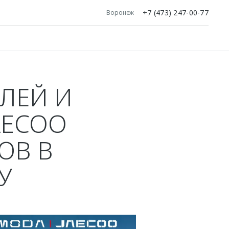
+7 (473) 247-00-77
Воронеж
ИЛЕЙ И
AECOO
ОВ В
У