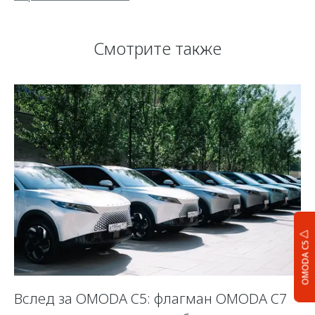
Смотрите также
OMODA C5
Вслед за OMODA C5: флагман OMODA C7
С