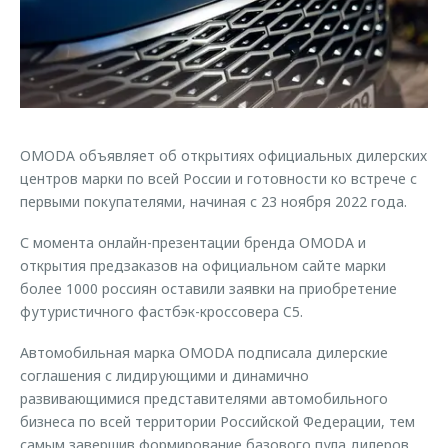
Страхование
Клиентская поддержка
Обратная связь
Кредитный калькулятор
O&J Автоклуб
Аксессуары
Клуб владельцев OMODA
Одежда и сувениры
Приложение O&J
Оригинальные аксессуары
OMODA объявляет об открытиях официальных дилерских
Аксессуары
центров марки по всей России и готовности ко встрече с
Запчасти
Одежда и сувениры
первыми покупателями, начиная с 23 ноября 2022 года.
Трейд-ин
Оригинальные аксессуары
С момента онлайн-презентации бренда OMODA и
Калькулятор трейд-ин
Запчасти
открытия предзаказов на официальном сайте марки
более 1000 россиян оставили заявки на приобретение
футуристичного фастбэк-кроссовера C5.
Автомобильная марка OMODA подписала дилерские
соглашения с лидирующими и динамично
развивающимися представителями автомобильного
бизнеса по всей территории Российской Федерации, тем
самым завершив формирование базового пула дилеров,