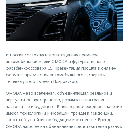
Страхование
Клиентская поддержка
Обратная связь
Кредитный калькулятор
O&J Автоклуб
Аксессуары
Клуб владельцев OMODA
Одежда и сувениры
Приложение O&J
Оригинальные аксессуары
Аксессуары
Запчасти
В России состоялась долгожданная премьера
Одежда и сувениры
автомобильной марки OMODA и футуристичного
Трейд-ин
Оригинальные аксессуары
фастбэк-кроссовера C5. Презентация прошла в онлайн-
формате при участии автомобильного эксперта и
Калькулятор трейд-ин
Запчасти
телеведущего Евгения Покровского.
OMODA – это вселенная, объединяющая реальное и
виртуальное пространство, размывающая границы
настоящего и будущего. В ней первоочередное значение
имеют технологии и инновации, тренды и тенденции,
забота об устойчивом будущем и обществе. Бренд
OMODA нацелен на объединение представителей разных