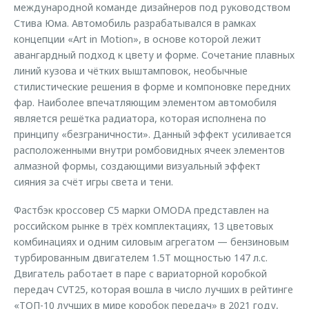
международной команде дизайнеров под руководством
Стива Юма. Автомобиль разрабатывался в рамках
концепции «Art in Motion», в основе которой лежит
авангардный подход к цвету и форме. Сочетание плавных
линий кузова и чётких выштамповок, необычные
стилистические решения в форме и компоновке передних
фар. Наиболее впечатляющим элементом автомобиля
является решётка радиатора, которая исполнена по
принципу «безграничности». Данный эффект усиливается
расположенными внутри ромбовидных ячеек элементов
алмазной формы, создающими визуальный эффект
сияния за счёт игры света и тени.
Фастбэк кроссовер С5 марки OMODA представлен на
российском рынке в трёх комплектациях, 13 цветовых
комбинациях и одним силовым агрегатом — бензиновым
турбированным двигателем 1.5T мощностью 147 л.с.
Двигатель работает в паре с вариаторной коробкой
передач CVT25, которая вошла в число лучших в рейтинге
«ТОП-10 лучших в мире коробок передач» в 2021 году,