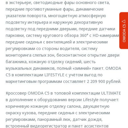
в экстерьере, светодиодные фары основного света,
передние противотуманные фары, динамические
указатели поворота, многоцветную атмосферную
подсветку интерьера и наружную декоративную
OMODA C5
подсветку под передними дверьми, передние датчики
парковки, систему кругового обзора 360° с HD-камерами,
передние сиденья с вентиляцией и электрическими
регулировками со стороны водителя, систему
мониторинга слепых зон, бесконтактное открытие двери
багажника, кожаную отделку сидений, шесть
музыкальных динамиков, полный «зимний» пакет. OMODA
C5 в комплектации LIFESTYLE с учётом выгод по
маркетинговым программам составляет 2 209 900 рублей.
Кроссовер OMODA C5 в топовой комплектации ULTIMATE
в дополнение к оборудованию версии Lifestyle получает:
коричневую кожаную отделку салона, двухцветную
окраску кузова, передние сиденья c электрическими
регулировками, панорамный люк, датчик дождя,
встроенный видеорегистратор и пакет ассистентов