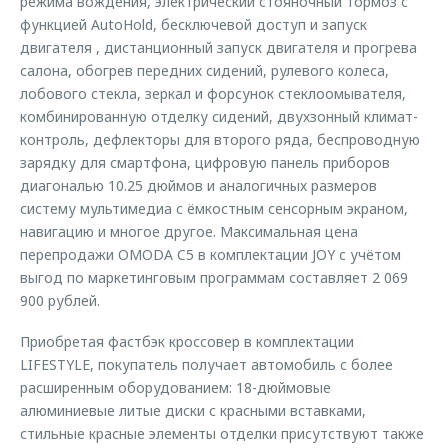
режима вождения, электрический стояночный тормоз с
функцией AutoHold, бесключевой доступ и запуск
двигателя , дистанционный запуск двигателя и прогрева
салона, обогрев передних сидений, рулевого колеса,
лобового стекла, зеркал и форсунок стеклоомывателя,
комбинированную отделку сидений, двухзонный климат-
контроль, дефлекторы для второго ряда, беспроводную
зарядку для смартфона, цифровую панель приборов
диагональю 10.25 дюймов и аналогичных размеров
систему мультимедиа с ёмкостным сенсорным экраном,
навигацию и многое другое. Максимальная цена
перепродажи OMODA C5 в комплектации JOY с учётом
выгод по маркетинговым программам составляет 2 069
900 рублей.
Приобретая фастбэк кроссовер в комплектации
LIFESTYLE, покупатель получает автомобиль c более
расширенным оборудованием: 18-дюймовые
алюминиевые литые диски c красными вставками,
стильные красные элементы отделки присутствуют также