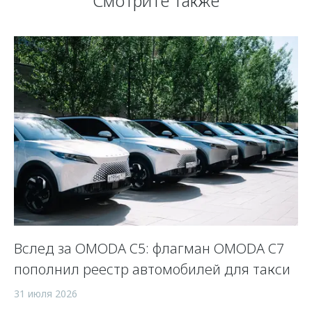
Смотрите также
Вслед за OMODA C5: флагман OMODA C7
С
пополнил реестр автомобилей для такси
п
а
31 июля 2026