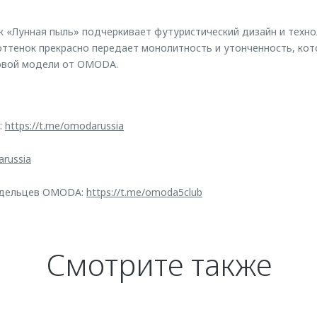
 «Лунная пыль» подчеркивает футуристический дизайн и техно
оттенок прекрасно передает монолитность и утонченность, кот
новой модели от OMODA.
:
https://t.me/omodarussia
arussia
адельцев OMODA:
https://t.me/omoda5club
Смотрите также