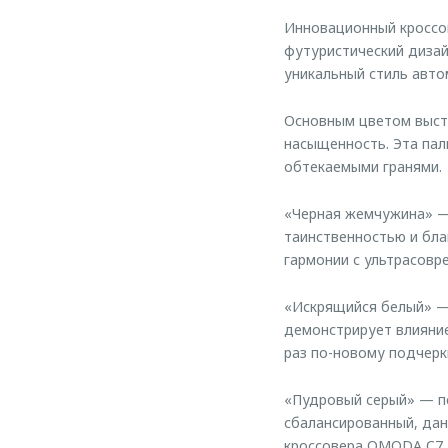
Инновационный кроссо
футуристический дизай
уникальный стиль авто
Основным цветом высту
насыщенность. Эта пал
обтекаемыми гранями.
«Черная жемчужина» —
таинственностью и бла
гармонии с ультрасов
«Искрящийся белый» — 
демонстрирует влияние
раз по-новому подчерк
«Пудровый серый» — пе
сбалансированный, дан
кроссовера OMODA C7.