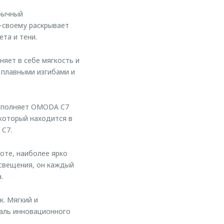
бычный
о-своему раскрывает
та и тени.
яет в себе мягкость и
 плавными изгибами и
наполняет OMODA C7
который находится в
C7.
оте, наиболее ярко
освещения, он каждый
.
. Мягкий и
таль инновационного