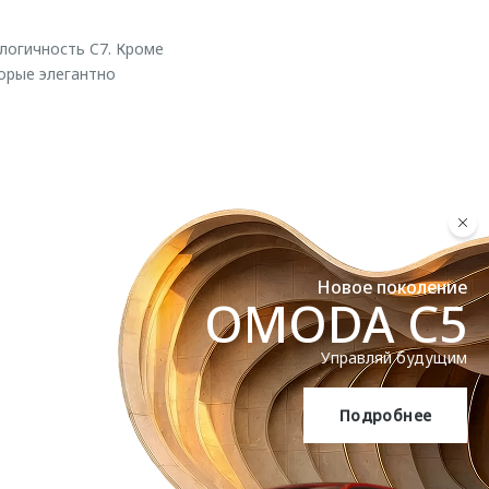
логичность C7. Кроме
орые элегантно
Новое поколение
OMODA C5
Управляй будущим
Подробнее
OMODA C5