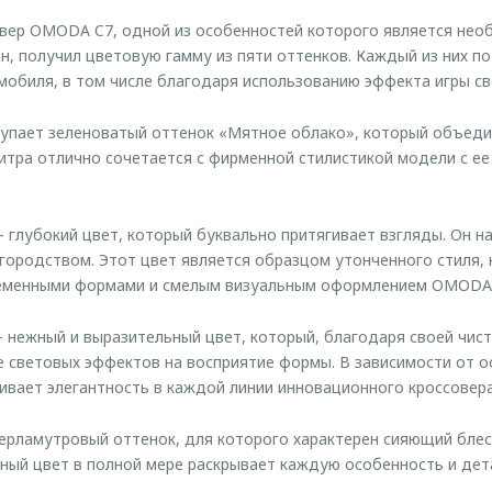
вер OMODA C7, одной из особенностей которого является нео
н, получил цветовую гамму из пяти оттенков. Каждый из них п
мобиля, в том числе благодаря использованию эффекта игры све
пает зеленоватый оттенок «Мятное облако», который объедин
итра отлично сочетается с фирменной стилистикой модели с ее
 глубокий цвет, который буквально притягивает взгляды. Он 
городством. Этот цвет является образцом утонченного стиля, 
ременными формами и смелым визуальным оформлением OMODA 
нежный и выразительный цвет, который, благодаря своей чист
 световых эффектов на восприятие формы. В зависимости от 
ивает элегантность в каждой линии инновационного кроссовера
рламутровый оттенок, для которого характерен сияющий блеск
ный цвет в полной мере раскрывает каждую особенность и де