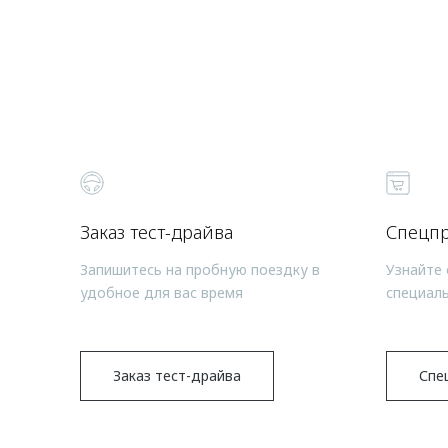
Заказ тест-драйва
Спецп
Запишитесь на пробную поездку в
Узнайте 
удобное для вас время
специал
Заказ тест-драйва
Спе