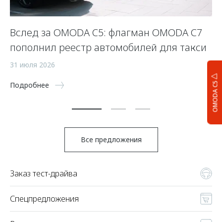
Вслед за OMODA C5: флагман OMODA C7
С
пополнил реестр автомобилей для такси
п
а
31 июля 2026
5 
OMODA C5
Подробнее
По
Все предложения
Заказ тест-драйва
Спецпредложения