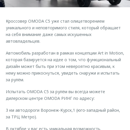
Страхование
Клиентская поддержка
Обратная связь
Кредитный калькулятор
O&J Автоклуб
Кроссовер OMODA C5 уже стал олицетворением
Аксессуары
Клуб владельцев OMODA
уникального и неповторимого стиля, который обращает
на себя внимание даже самых искушенных
Одежда и сувениры
Приложение O&J
автовладельцев.
Оригинальные аксессуары
Аксессуары
Автомобиль разработан в рамках концепции Art in Motion,
Запчасти
Одежда и сувениры
которая базируется на идее о том, что функциональный
Трейд-ин
дизайн может быть при этом невероятно красивым, к
Оригинальные аксессуары
нему можно прикоснуться, увидеть снаружи и испытать
Калькулятор трейд-ин
Запчасти
за рулём.
Испытать OMODA C5 за рулём вы всегда можете
дилерском центре OMODA РИНГ по адресу:
3 км автодороги Воронеж-Курск,1 (юго-западный район,
за ТРЦ Метро).
В октябре у вас есть уникальная возможность