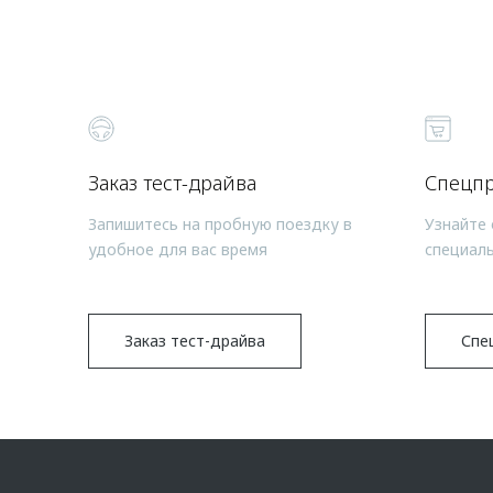
Заказ тест-драйва
Спецп
Запишитесь на пробную поездку в
Узнайте 
удобное для вас время
специал
Заказ тест-драйва
Спе