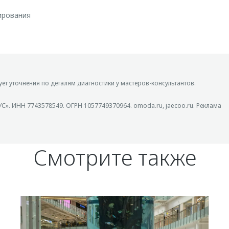
ирования
ует уточнения по деталям диагностики у мастеров-консультантов.
. ИНН 7743578549. ОГРН 1057749370964. omoda.ru, jaecoo.ru. Реклама
Смотрите также