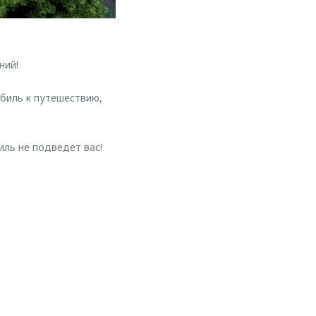
ний!
биль к путешествию,
биль не подведет вас!