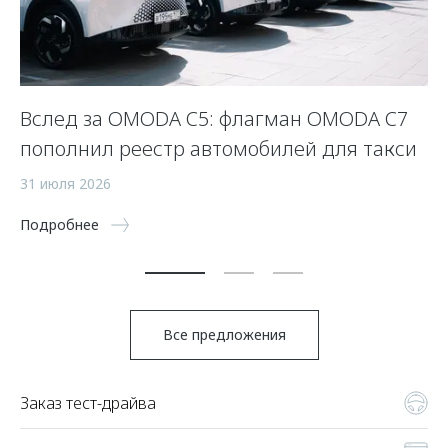
Вслед за OMODA C5: флагман OMODA C7
С
пополнил реестр автомобилей для такси
п
а
31 июля 2026
5 
Подробнее
По
Все предложения
Заказ тест-драйва