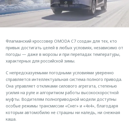
Страхование
Клиентская поддержка
Обратная связь
Кредитный калькулятор
O&J Автоклуб
Аксессуары
Клуб владельцев OMODA
Одежда и сувениры
Приложение O&J
Флагманский кроссовер OMODA C7 создан для тех, кто
Оригинальные аксессуары
привык достигать целей в любых условиях, независимо от
Аксессуары
Запчасти
погоды — даже в морозы и при перепадах температуры,
Одежда и сувениры
характерных для российской зимы.
Трейд-ин
Оригинальные аксессуары
С непредсказуемыми погодными условиями уверенно
Калькулятор трейд-ин
Запчасти
справляется интеллектуальная система полного привода.
Она управляет откликами силового агрегата, степенью
усилия на руле и алгоритмом работы высокоскоростной
муфты. Водителям полноприводной модели доступны
особые режимы трансмиссии «Снег» и «4х4», благодаря
которым автомобилю не страшны ни наледь, ни снежная
каша.