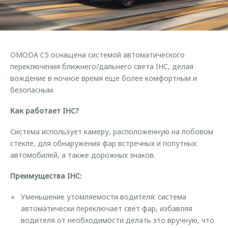
Страхование
Клиентская поддержка
Обратная связь
Кредитный калькулятор
O&J Автоклуб
Аксессуары
Клуб владельцев OMODA
OMODA C5 оснащена системой автоматического
Одежда и сувениры
Приложение O&J
переключения ближнего/дальнего света IHC, делая
Оригинальные аксессуары
вождение в ночное время еще более комфортным и
Аксессуары
безопасным.
Запчасти
Одежда и сувениры
Как работает IHC?
Трейд-ин
Оригинальные аксессуары
Система использует камеру, расположенную на лобовом
Калькулятор трейд-ин
Запчасти
стекле, для обнаружения фар встречных и попутных
автомобилей, а также дорожных знаков.
Преимущества IHC:
Уменьшение утомляемости водителя: cистема
автоматически переключает свет фар, избавляя
водителя от необходимости делать это вручную, что