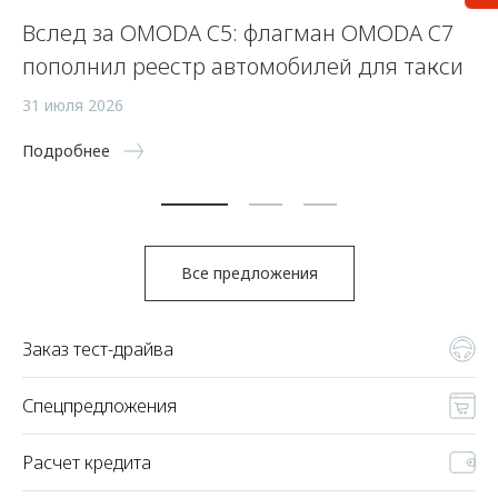
Вслед за OMODA C5: флагман OMODA C7
С
пополнил реестр автомобилей для такси
п
а
31 июля 2026
5 
Подробнее
По
Все предложения
Заказ тест-драйва
Спецпредложения
Расчет кредита