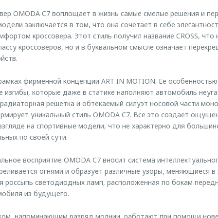
вер OMODA C7 воплощает в жизнь самые смелые решения и пе
дели заключается в том, что она сочетает в себе элегантност
мфортом кроссовера. Этот стиль получил название CROSS, что 
лассу кроссоверов, но и в буквальном смысле означает перекр
йств.
 рамках фирменной концепции ART IN MOTION. Ее особенность
е изгибы, которые даже в статике наполняют автомобиль неуга
радиаторная решетка и обтекаемый силуэт носовой части мон
ормирует уникальный стиль OMODA C7. Все это создает ощуще
взгляде на спортивные модели, что не характерно для большин
ьных по своей сути.
альное восприятие OMODA C7 вносит система интеллектуально
реливается огнями и образует различные узоры, меняющиеся в
мя россыпь светодиодных ламп, расположенная по бокам перед
обиля из будущего.
нком, напоминающим разряд молнии, работают при помощи нов