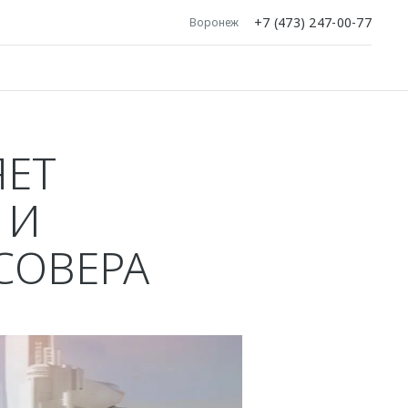
+7 (473) 247-00-77
Воронеж
ЯЕТ
 И
СОВЕРА