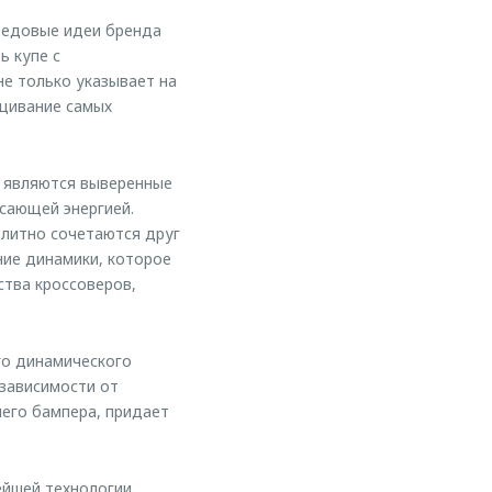
редовые идеи бренда
ь купе с
не только указывает на
ещивание самых
ю являются выверенные
сающей энергией.
олитно сочетаются друг
ние динамики, которое
ства кроссоверов,
го динамического
 зависимости от
него бампера, придает
ейшей технологии