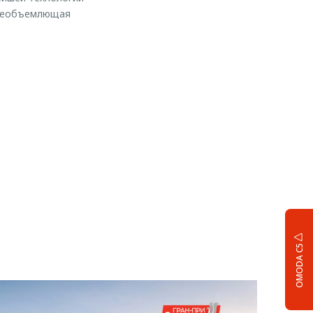
 всеобъемлющая
OMODA C5