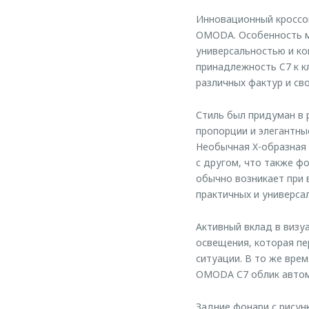
Инновационный кроссо
OMODA. Особенность мо
универсальностью и ко
принадлежность C7 к к
различных фактур и сво
Стиль был придуман в
пропорции и элегантны
Необычная X-образная 
с другом, что также ф
обычно возникает при 
практичных и универсал
Активный вклад в визу
освещения, которая пе
ситуации. В то же вре
OMODA C7 облик автом
Задние фонари с рису