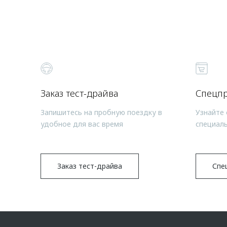
Заказ тест-драйва
Спецп
Запишитесь на пробную поездку в
Узнайте 
удобное для вас время
специал
Заказ тест-драйва
Спе