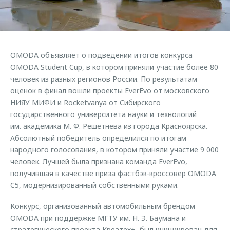
Страхование
Клиентская поддержка
Обратная связь
Кредитный калькулятор
O&J Автоклуб
Аксессуары
Клуб владельцев OMODA
OMODA объявляет о подведении итогов конкурса
Одежда и сувениры
Приложение O&J
OMODA Student Cup, в котором приняли участие более 80
Оригинальные аксессуары
человек из разных регионов России. По результатам
Аксессуары
оценок в финал вошли проекты EverEvo от московского
Запчасти
НИЯУ МИФИ и Rocketvanya от Сибирского
Одежда и сувениры
государственного университета науки и технологий
Трейд-ин
Оригинальные аксессуары
им. академика М. Ф. Решетнева из города Красноярска.
Калькулятор трейд-ин
Запчасти
Абсолютный победитель определился по итогам
народного голосования, в котором приняли участие 9 000
человек. Лучшей была признана команда EverEvo,
получившая в качестве приза фастбэк-кроссовер OMODA
C5, модернизированный собственными руками.
Конкурс, организованный автомобильным брендом
OMODA при поддержке МГТУ им. Н. Э. Баумана и
стратегического проекта Креатех+, был инициирован для