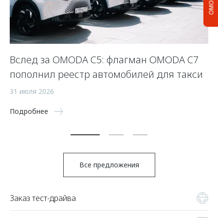
Вслед за OMODA C5: флагман OMODA C7
С
пополнил реестр автомобилей для такси
п
а
31 июля 2026
5 
Подробнее
По
Все предложения
Заказ тест-драйва