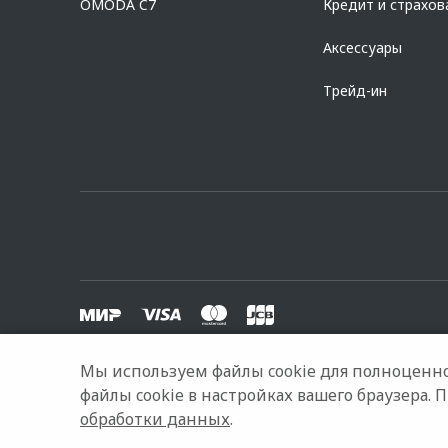
OMODA C7
Кредит и страхов
Аксессуары
Трейд-ин
Мы используем файлы cookie для полноценно
© 2026 РИНГ
Модельный ряд
Архивные модели
Кон
файлы cookie в настройках вашего браузера. 
обработки данных
.