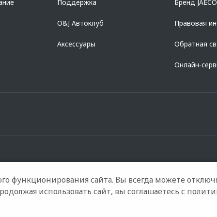
ание
Поддержка
Бренд JAEC
O&J Автоклуб
Правовая и
Аксессуары
Обратная св
Онлайн-сер
го функционирования сайта. Вы всегда можете отключ
такты
Правовая информация
Продолжая использовать сайт, вы соглашаетесь с
полити