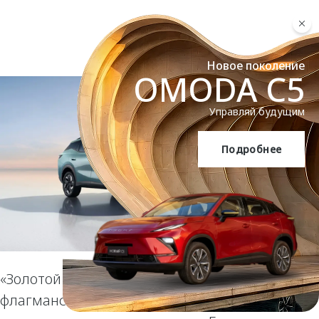
Новое поколение
OMODA C5
Управляй будущим
Подробнее
OMODA C5
«Золотой Пегас» за смелый дизайн:
флагманский кроссовер OMODA C7