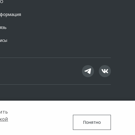
OO
нформация
язь
висы
ить
Google Play
App Store
кой
Понятно