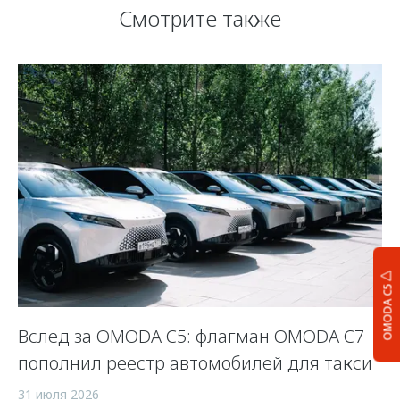
Смотрите также
OMODA C5
Вслед за OMODA C5: флагман OMODA C7
С
пополнил реестр автомобилей для такси
п
а
31 июля 2026