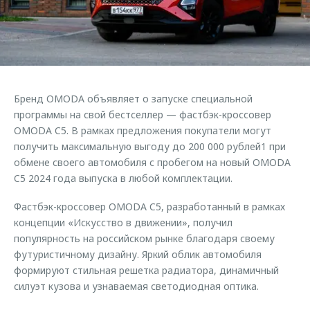
Страхование
Клиентская поддержка
Обратная связь
Кредитный калькулятор
O&J Автоклуб
Аксессуары
Клуб владельцев OMODA
Одежда и сувениры
Приложение O&J
Бренд OMODA объявляет о запуске специальной
Оригинальные аксессуары
программы на свой бестселлер — фастбэк-кроссовер
Аксессуары
Запчасти
OMODA C5. В рамках предложения покупатели могут
Одежда и сувениры
получить максимальную выгоду до 200 000 рублей1 при
Трейд-ин
Оригинальные аксессуары
обмене своего автомобиля с пробегом на новый OMODA
C5 2024 года выпуска в любой комплектации.
Калькулятор трейд-ин
Запчасти
Фастбэк-кроссовер OMODA C5, разработанный в рамках
концепции «Искусство в движении», получил
популярность на российском рынке благодаря своему
футуристичному дизайну. Яркий облик автомобиля
формируют стильная решетка радиатора, динамичный
силуэт кузова и узнаваемая светодиодная оптика.