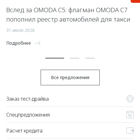
Вслед за OMODA C5: флагман OMODA C7
С
пополнил реестр автомобилей для такси
п
а
31 июля 2026
5 
Подробнее
По
Все предложения
Заказ тест-драйва
Спецпредложения
Расчет кредита