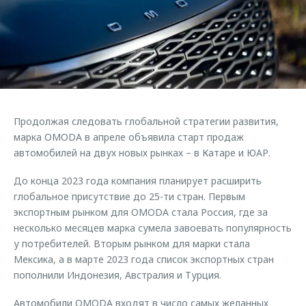
Страхование
Клиентская поддержка
Обратная связь
Кредитный калькулятор
O&J Автоклуб
Аксессуары
Клуб владельцев OMODA
Одежда и сувениры
Приложение O&J
Оригинальные аксессуары
Аксессуары
Продолжая следовать глобальной стратегии развития,
Запчасти
Одежда и сувениры
марка OMODA в апреле объявила старт продаж
автомобилей на двух новых рынках – в Катаре и ЮАР.
Трейд-ин
Оригинальные аксессуары
Калькулятор трейд-ин
Запчасти
До конца 2023 года компания планирует расширить
глобальное присутствие до 25-ти стран. Первым
экспортным рынком для OMODA стала Россия, где за
несколько месяцев марка сумела завоевать популярность
у потребителей. Вторым рынком для марки стала
Мексика, а в марте 2023 года список экспортных стран
пополнили Индонезия, Австралия и Турция.
Автомобили OMODA входят в число самых желанных