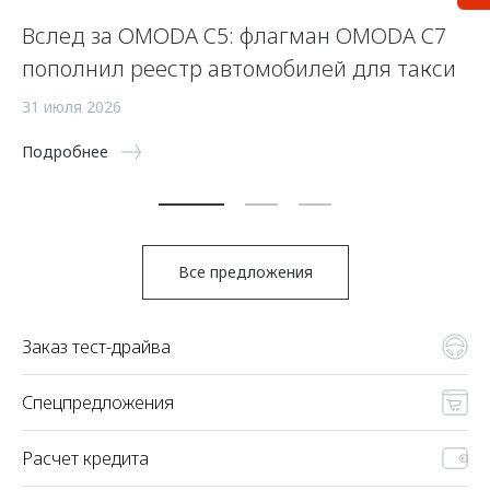
Вслед за OMODA C5: флагман OMODA C7
С
пополнил реестр автомобилей для такси
п
а
31 июля 2026
5 
Подробнее
По
Все предложения
Заказ тест-драйва
Спецпредложения
Расчет кредита