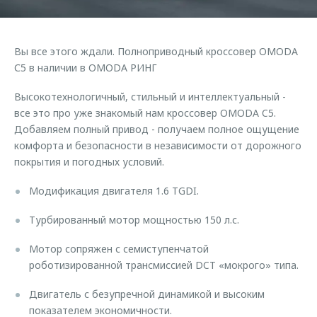
Страхование
Клиентская поддержка
Обратная связь
Кредитный калькулятор
O&J Автоклуб
Вы все этого ждали. Полноприводный кроссовер OMODA
Аксессуары
Клуб владельцев OMODA
С5 в наличии в OMODA РИНГ
Одежда и сувениры
Приложение O&J
Высокотехнологичный, стильный и интеллектуальный -
Оригинальные аксессуары
все это про уже знакомый нам кроссовер OMODA C5.
Аксессуары
Добавляем полный привод - получаем полное ощущение
Запчасти
Одежда и сувениры
комфорта и безопасности в независимости от дорожного
Трейд-ин
покрытия и погодных условий.
Оригинальные аксессуары
Калькулятор трейд-ин
Запчасти
Модификация двигателя 1.6 TGDI.
Турбированный мотор мощностью 150 л.с.
Мотор сопряжен с семиступенчатой
роботизированной трансмиссией DCT «мокрого» типа.
Двигатель с безупречной динамикой и высоким
показателем экономичности.