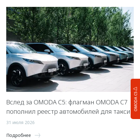
OMODA C5
Вслед за OMODA C5: флагман OMODA C7
С
пополнил реестр автомобилей для такси
п
а
31 июля 2026
5 
Подробнее