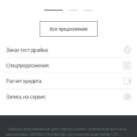
По
Все предложения
Заказ тест-драйва
Спецпредложения
Расчет кредита
Запись на сервис
¹ Указана максимальная цена перепродажи с учетом всех выгод на
автомобиль OMODA C5 (ОМОДА Ц5) комплектации Актив 1.5Т