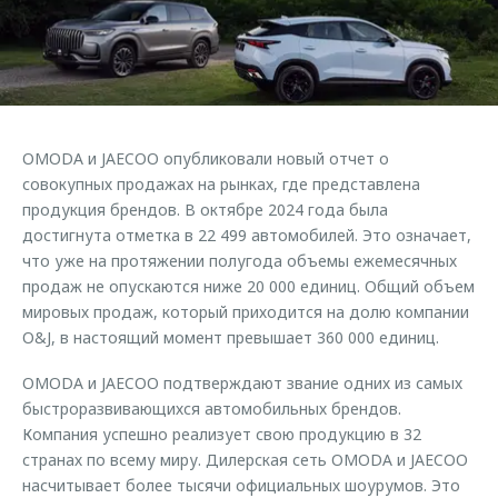
Страхование
Клиентская поддержка
Обратная связь
Кредитный калькулятор
O&J Автоклуб
Аксессуары
Клуб владельцев OMODA
Одежда и сувениры
Приложение O&J
OMODA и JAECOO опубликовали новый отчет о
Оригинальные аксессуары
совокупных продажах на рынках, где представлена
Аксессуары
Запчасти
продукция брендов. В октябре 2024 года была
Одежда и сувениры
достигнута отметка в 22 499 автомобилей. Это означает,
Трейд-ин
Оригинальные аксессуары
что уже на протяжении полугода объемы ежемесячных
продаж не опускаются ниже 20 000 единиц. Общий объем
Калькулятор трейд-ин
Запчасти
мировых продаж, который приходится на долю компании
O&J, в настоящий момент превышает 360 000 единиц.
OMODA и JAECOO подтверждают звание одних из самых
быстроразвивающихся автомобильных брендов.
Компания успешно реализует свою продукцию в 32
странах по всему миру. Дилерская сеть OMODA и JAECOO
насчитывает более тысячи официальных шоурумов. Это