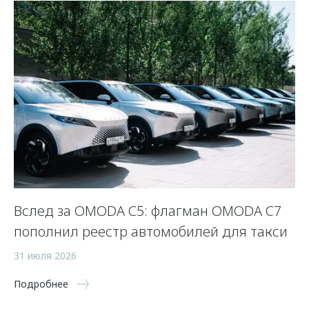
Вслед за OMODA C5: флагман OMODA C7
С
пополнил реестр автомобилей для такси
п
а
31 июля 2026
5 
Подробнее
По