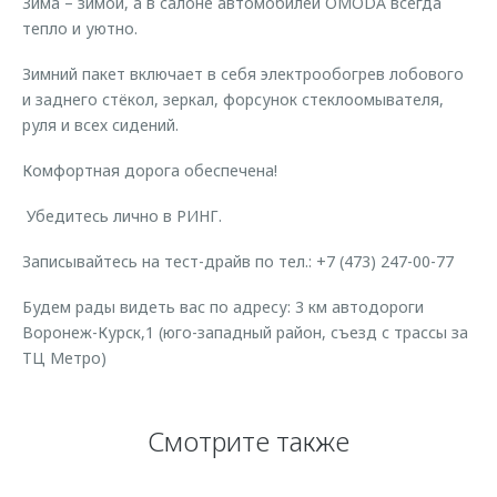
Зима – зимой, а в салоне автомобилей OMODA всегда
Страхование
Клиентская поддержка
тепло и уютно.
Обратная связь
Кредитный калькулятор
O&J Автоклуб
Зимний пакет включает в себя электрообогрев лобового
Аксессуары
и заднего стёкол, зеркал, форсунок стеклоомывателя,
Клуб владельцев OMODA
руля и всех сидений.
Одежда и сувениры
Приложение O&J
Оригинальные аксессуары
Комфортная дорога обеспечена!
Аксессуары
Запчасти
Убедитесь лично в РИНГ.
Одежда и сувениры
Трейд-ин
Оригинальные аксессуары
Записывайтесь на тест-драйв по тел.: +7 (473) 247-00-77
Калькулятор трейд-ин
Запчасти
Будем рады видеть вас по адресу: 3 км автодороги
Воронеж-Курск,1 (юго-западный район, съезд с трассы за
ТЦ Метро)
Смотрите также